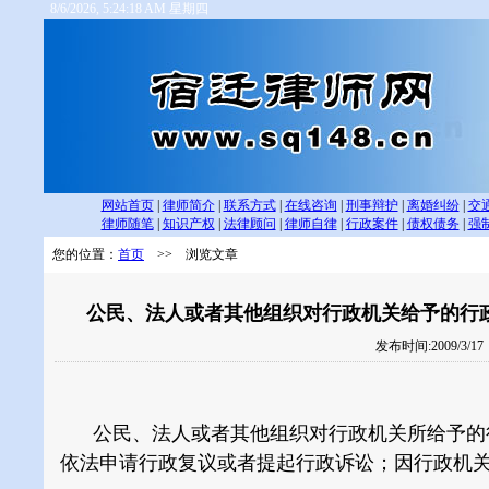
8/6/2026, 5:24:18 AM 星期四
网站首页
|
律师简介
|
联系方式
|
在线咨询
|
刑事辩护
|
离婚纠纷
|
交
律师随笔
|
知识产权
|
法律顾问
|
律师自律
|
行政案件
|
债权债务
|
强
您的位置：
首页
>> 浏览文章
公民、法人或者其他组织对行政机关给予的行政
发布时间:2009/3/1
公民、法人或者其他组织对行政机关所给予的行
依法申请行政复议或者提起行政诉讼；因行政机