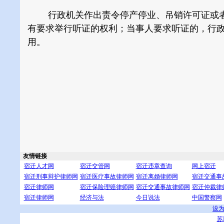
行政机关作出责令停产停业、吊销许可证或者
有要求举行听证的权利；当事人要求听证的，行
用。
友情链接
宿迁人才网
宿迁交管网
宿迁违章查询
网上宿迁
宿迁刑事辩护律师网
宿迁医疗事故律师网
宿迁离婚律师网
宿迁交通事
宿迁律师网
宿迁保险理赔律师网
宿迁交通事故律师网
宿迁仲裁律
宿迁律师网
经济与法
今日说法
中国警察网
设
苏I