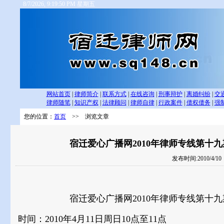
8/7/2026, 9:19:51 PM 星期五
网站首页
|
律师简介
|
联系方式
|
在线咨询
|
刑事辩护
|
离婚纠纷
|
交
律师随笔
|
知识产权
|
法律顾问
|
律师自律
|
行政案件
|
债权债务
|
强
您的位置：
首页
>> 浏览文章
宿迁爱心广播网2010年律师专线第十
发布时间:2010/4/1
宿迁爱心广播网2010年律师专线第十
时间：2010年4月11日周日10点至11点