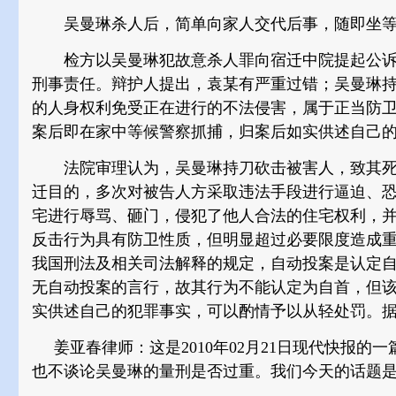
吴曼琳杀人后，简单向家人交代后事，随即坐等
检方以吴曼琳犯故意杀人罪向宿迁中院提起公诉
刑事责任。辩护人提出，袁某有严重过错；吴曼琳
的人身权利免受正在进行的不法侵害，属于正当防
案后即在家中等候警察抓捕，归案后如实供述自己
法院审理认为，吴曼琳持刀砍击被害人，致其死
迁目的，多次对被告人方采取违法手段进行逼迫、
宅进行辱骂、砸门，侵犯了他人合法的住宅权利，
反击行为具有防卫性质，但明显超过必要限度造成
我国刑法及相关司法解释的规定，自动投案是认定
无自动投案的言行，故其行为不能认定为自首，但
实供述自己的犯罪事实，可以酌情予以从轻处罚。
姜亚春律师：这是2010年02月21日现代快报的
也不谈论吴曼琳的量刑是否过重。我们今天的话题