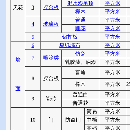
混水漆吊顶
平方米
3
胶合板
天花
榉木
平方米
普通
平方米
4
玻璃板
雕花
平方米
5
铝扣板
平方米
6
墙纸墙布
平方米
仿瓷
平方米
7
喷涂类
墙
乳胶漆、油漆
平方米
普通
平方米
8
胶合板
榉木
平方米
2
面
普通白
平方米
9
瓷砖
普通花
平方米
简易
平方米
10
门
防盗门
中档
平方米
高档
平方米