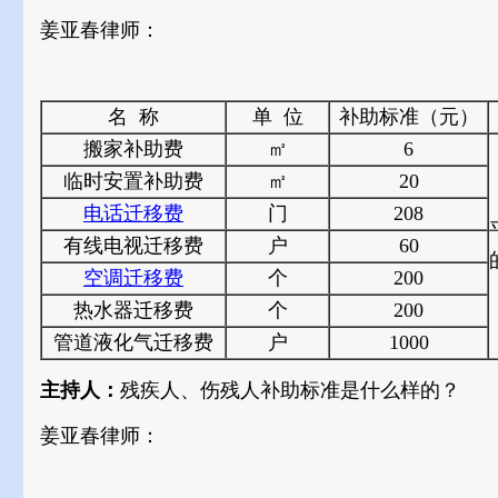
姜亚春律师：
名 称
单 位
补助标准（元）
搬家补助费
㎡
6
临时安置补助费
㎡
20
电话迁移费
门
208
有线电视迁移费
户
60
空调迁移费
个
200
热水器迁移费
个
200
管道液化气迁移费
户
1000
主持人：
残疾人、伤残人补助标准是什么样的？
姜亚春律师：