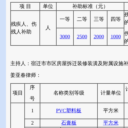
项 目
单位
补助标准（元）
一等
二等
三等
四等
残疾人、伤
人
残人补助
3000
2500
2000
1000
主持人：宿迁市市区房屋拆迁装修装潢及附属设施
姜亚春律师：
序
项目
名称类别等级
计量单位
号
1
PVC塑料板
平方米
2
石膏板
平方米