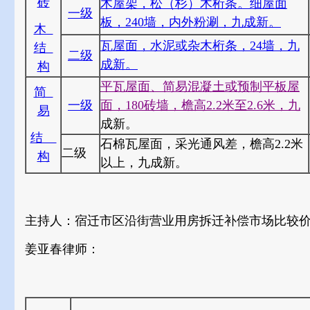
砖
木屋架，松（杉）木桁条。细屋面
一级
板，240墙，内外粉涮，九成新。
木
瓦屋面，水泥或杂木桁条，24墙，九
结
二级
成新。
构
平瓦屋面、简易混凝土或预制平板屋
简
一级
面，180砖墙，檐高2.2米至2.6米，九
易
成新。
结
石棉瓦屋面，采光通风差，檐高2.2米
二级
构
以上，九成新。
主持人：宿迁市区沿街营业用房拆迁补偿市场比较
姜亚春律师：
单位：