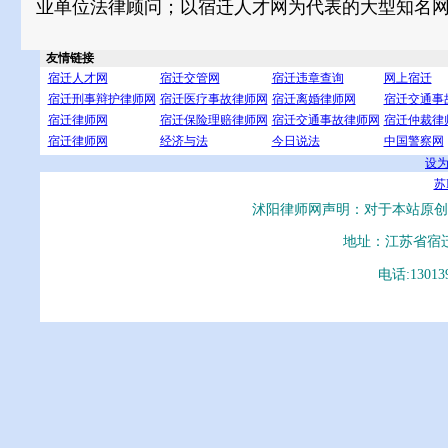
业单位法律顾问；以宿迁人才网为代表的大型知名
友情链接
宿迁人才网
宿迁交管网
宿迁违章查询
网上宿迁
宿迁刑事辩护律师网
宿迁医疗事故律师网
宿迁离婚律师网
宿迁交通事
宿迁律师网
宿迁保险理赔律师网
宿迁交通事故律师网
宿迁仲裁律
宿迁律师网
经济与法
今日说法
中国警察网
设
苏I
沭阳律师网声明：对于本站原创
地址：江苏省宿
电话:13013
沭阳律师事务