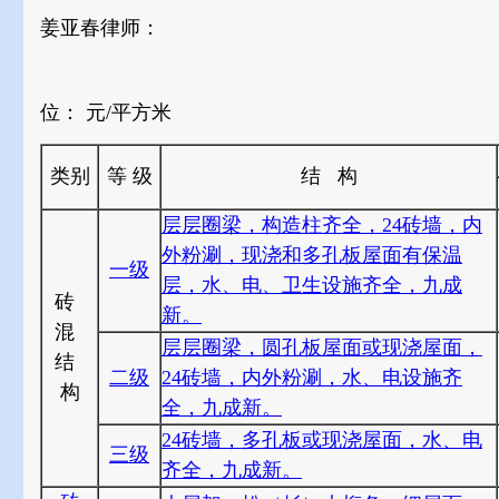
姜亚春律师：
位： 元/平方米
类别
等 级
结 构
层层圈梁，构造柱齐全，24砖墙，内
外粉涮，现浇和多孔板屋面有保温
一级
层，水、电、卫生设施齐全，九成
砖
新。
混
层层圈梁，圆孔板屋面或现浇屋面，
结
二级
24砖墙，内外粉涮，水、电设施齐
构
全，九成新。
24砖墙，多孔板或现浇屋面，水、电
三级
齐全，九成新。