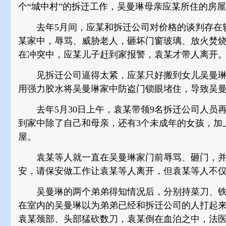
个“城中村”的拆迁工作，吴曼琳母亲应某所住的房
去年5月间，应某和拆迁公司对价格的谈判存在较
某家中，辱骂、威胁老人，砸坏门窗玻璃、放火焚
在冲突中，应某儿子赶到家报警，袁某才带人离开
见拆迁公司逼得太紧，应某只好搬到女儿吴曼琳
用强力胶水将吴曼琳家中防盗门锁眼堵住，导致吴
去年5月30日上午，袁某带领9名拆迁公司人员再
到家中除了自己和母亲，还有3个未成年的女孩，加
屋。
袁某等人就一直在吴曼琳家门前辱骂、砸门，并
安，请保安做工作让袁某等人离开，但袁某等人不
吴曼琳的两个弟弟得知情况后，分别持菜刀、铁
在室内的吴曼琳以为弟弟已经和拆迁公司的人打起
袁某颈部、头部猛砍数刀，袁某倒在血泊之中，法