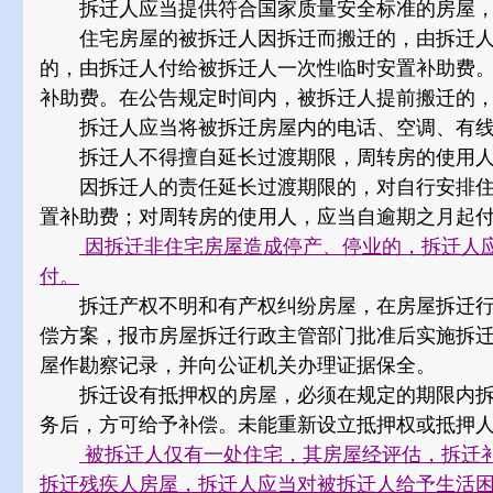
拆迁人应当提供符合国家质量安全标准的房屋，
住宅房屋的被拆迁人因拆迁而搬迁的，由拆迁人
的，由拆迁人付给被拆迁人一次性临时安置补助费
补助费。在公告规定时间内，被拆迁人提前搬迁的
拆迁人应当将被拆迁房屋内的电话、空调、有线
拆迁人不得擅自延长过渡期限，周转房的使用人
因拆迁人的责任延长过渡期限的，对自行安排住
置补助费；对周转房的使用人，应当自逾期之月起
因拆迁非住宅房屋造成停产、停业的，拆迁人应
付。
拆迁产权不明和有产权纠纷房屋，在房屋拆迁行
偿方案，报市房屋拆迁行政主管部门批准后实施拆
屋作勘察记录，并向公证机关办理证据保全。
拆迁设有抵押权的房屋，必须在规定的期限内拆
务后，方可给予补偿。未能重新设立抵押权或抵押
被拆迁人仅有一处住宅，其房屋经评估，拆迁
拆迁残疾人房屋，拆迁人应当对被拆迁人给予生活