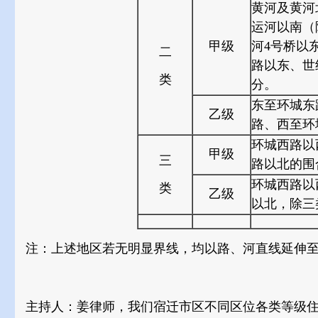
黄河及黄河
运河以南（
甲级
河4号桥以
二
路以东、世
类
分。
东至环城东
乙级
路、西至环
环城西路以
甲级
三
路以北的围
环城西路以
类
乙级
以北，除三
注：上述地区若无明显界线，均以路、河直线延伸
主持人：姜律师，我们宿迁市区不同区位各类等级